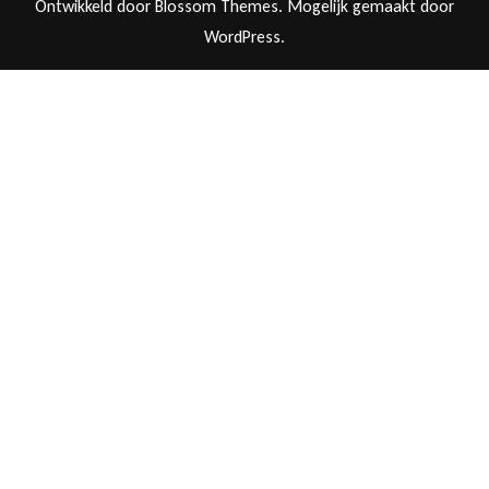
Ontwikkeld door
Blossom Themes
. Mogelijk gemaakt door
WordPress
.