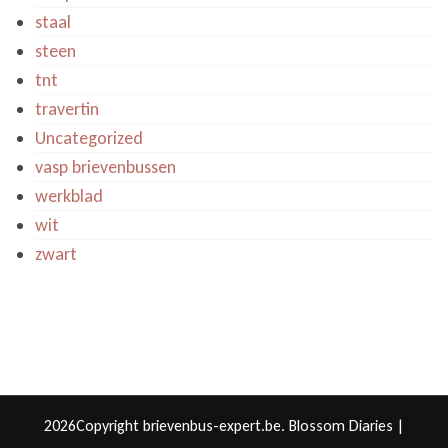
staal
steen
tnt
travertin
Uncategorized
vasp brievenbussen
werkblad
wit
zwart
2026Copyright
brievenbus-expert.be
.
Blossom Diaries |