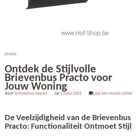
practo
Ontdek de Stijlvolle
Brievenbus Practo voor
Jouw Woning
op
door
brievenbus-expert
op
13 juni 2026
Laat een reactie achter
On
de
Sti
De Veelzijdigheid van de Brievenbus
Br
Practo: Functionaliteit Ontmoet Stijl
Pr
vo
Jo