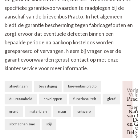
specifieke garantievoorwaarden te raadplegen bij de
aanschaf van de brievenbus Practo. In het algemeen
biedt de garantie bescherming tegen fabricagefouten en
zorgt ervoor dat eventuele defecten binnen een
bepaalde periode na aankoop kosteloos worden
gerepareerd of vervangen. Neem bij vragen over de
garantievoorwaarden gerust contact op met onze
klantenservice voor meer informatie.
Berichtnavigatie
afmetingen
bevestiging
brievenbus practo
Vorig
Volg
Prac
duurzaamheid
enveloppen
functionaliteit
gleuf
Toep
Nat
grond
materialen
muur
ontwerp
van
De
en G
slotmechanisme
stijl
v
Belg